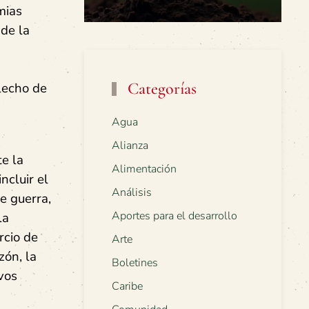
mias
 de la
Categorías
lecho de
Agua
Alianza
e la
Alimentación
ncluir el
Análisis
e guerra,
Aportes para el desarrollo
la
rcio de
Arte
zón, la
Boletines
vos
Caribe