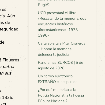
Buglé?
e es
UCR presentará el libro
cia. Aún
«Rescatando la memoria: dos
as de
encuentros históricos
 seguridad
afrocostarricenses 1978-
1996»
 de
Carta abierta a Pilar Cisneros
– Honrar la memoria,
defender la justicia
é Figueres
Panoramas SURCOS | 5 de
 patria
agosto de 2026
an sus
Un correo electrónico
EXTRAÑO e inesperado
¿Por qué militarizar a la
a
Policía Nacional, a la Fuerza
n 1825:
Pública Nacional?
 un