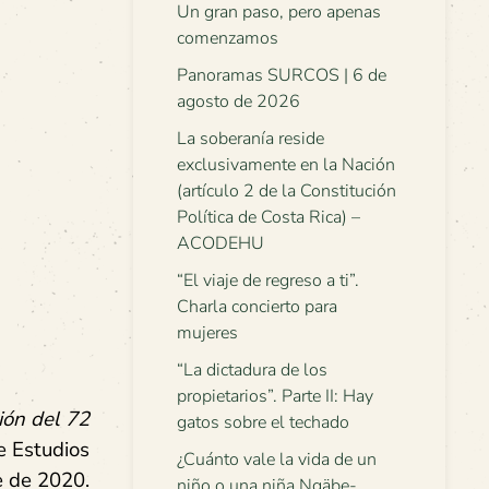
Un gran paso, pero apenas
comenzamos
Panoramas SURCOS | 6 de
agosto de 2026
La soberanía reside
exclusivamente en la Nación
(artículo 2 de la Constitución
Política de Costa Rica) –
ACODEHU
“El viaje de regreso a ti”.
Charla concierto para
mujeres
“La dictadura de los
propietarios”. Parte II: Hay
ión del 72
gatos sobre el techado
e Estudios
¿Cuánto vale la vida de un
e de 2020.
niño o una niña Ngäbe-