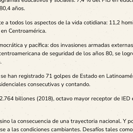
gramas educativos y sociales: 7,4 % del PIB en educ
 80,4 años.
ite a todos los aspectos de la vida cotidiana: 11,2 hom
 en Centroamérica.
ocrática y pacífica: dos invasiones armadas externa
is centroamericana de seguridad de los años 80, se logró
o.
48 se han registrado 71 golpes de Estado en Latinoamér
sidenciales consecutivas y contando.
 2.764 billones (2018), octavo mayor receptor de IED
 sino la consecuencia de una trayectoria nacional. Y po
se a las condiciones cambiantes. Desafíos tales como