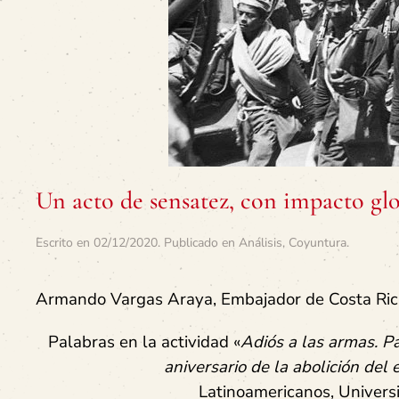
Un acto de sensatez, con impacto gl
Escrito en
02/12/2020
. Publicado en
Análisis
,
Coyuntura
.
Armando Vargas Araya, Embajador de Costa Rica
Palabras en la actividad «
Adiós a las armas. P
aniversario de la abolición del 
Latinoamericanos,
Univers