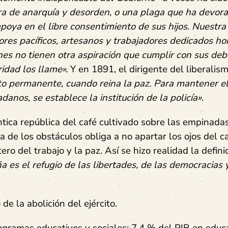
ra de anarquía y desorden, o una plaga que ha devora
oya en el libre consentimiento de sus hijos. Nuestra 
res pacíficos, artesanos y trabajadores dedicados ho
es no tienen otra aspiración que cumplir con sus deb
idad los llame».
Y en 1891, el dirigente del liberalism
to permanente, cuando reina la paz. Para mantener e
danos, se establece la institución de la policía»
.
tica república del café cultivado sobre las empinada
a de los obstáculos obliga a no apartar los ojos del c
ro del trabajo y la paz. Así se hizo realidad la defini
 es el refugio de las libertades, de las democracias 
de la abolición del ejército.