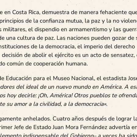
nte en Costa Rica, demuestra de manera fehaciente qu
principios de la confianza mutua, la paz y la no violen
 militares, el dispendio en armamentismo y las guerr
de una cultura de paz. Las naciones pueden gozar de
nstituciones de la democracia, el imperio del derecho
 decisión de abolir el ejército es un acto de sensatez,
sentido común de cooperación humana.
 de Educación para el Museo Nacional, el estadista Jos
ores del ideal de un nuevo mundo en América. A esa
os hoy decirle: ¡Oh, América! Otros pueblos te ofrend
 su amor a la civilidad, a la democracia»
.
argamente anhelados. Cuatro años después de lograr l
primer Jefe de Estado Juan Mora Fernández advertía e
elemento indispensable del Gobierno– a veces ha sido