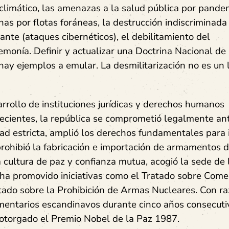
climático, las amenazas a la salud pública por pande
nas por flotas foráneas, la destrucción indiscriminada
ante (ataques cibernéticos), el debilitamiento del
monía. Definir y actualizar una Doctrina Nacional de
ay ejemplos a emular. La desmilitarización no es un 
arrollo de instituciones jurídicas y derechos humanos
recientes, la república se comprometió legalmente ant
d estricta, amplió los derechos fundamentales para i
prohibió la fabricación e importación de armamentos d
 cultura de paz y confianza mutua, acogió la sede de 
s ha promovido iniciativas como el Tratado sobre Come
ado sobre la Prohibición de Armas Nucleares. Con ra
mentarios escandinavos durante cinco años consecuti
 otorgado el Premio Nobel de la Paz 1987.