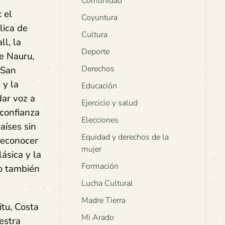
Comunidad
 el
Coyuntura
lica de
Cultura
ll, la
Deporte
e Nauru,
Derechos
 San
 y la
Educación
dar voz a
Ejercicio y salud
 confianza
Elecciones
aíses sin
Equidad y derechos de la
reconocer
mujer
ásica y la
Formación
lo también
Lucha Cultural
Madre Tierra
itu, Costa
Mi Arado
estra