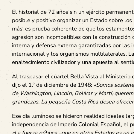
El historial de 72 años sin un ejército permane
posible y positivo organizar un Estado sobre los 
más, es prueba coherente de que los estamentos
agresión son incompatibles con la construcción 
interna y defensa externa garantizadas por las i
internacional y los organismos multilaterales. La
enaltecimiento civilizador y una apuesta al 
Al traspasar el cuartel Bella Vista al Ministerio
dijo el 1.° de diciembre de 1948:
«Somos sostened
de Washington, Lincoln, Bolívar y Martí, querem
grandezas. La pequeña Costa Rica desea ofrecerte
Ese día luminoso se hicieron realidad ideales l
independencia de Imperio Colonial Español, el 
«La fuerza pública –que en otros Estados es un 