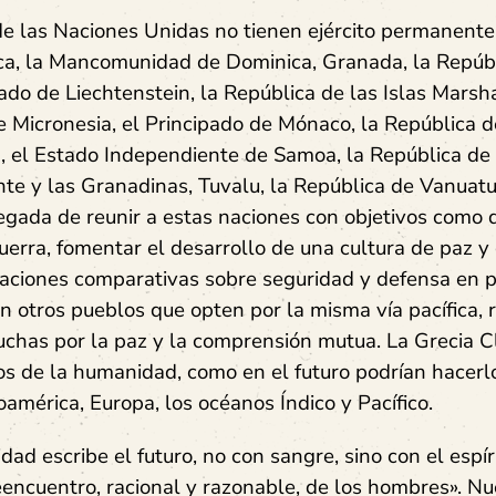
e las Naciones Unidas no tienen ejército permanente:
ica, la Mancomunidad de Dominica, Granada, la Repúb
ipado de Liechtenstein, la República de las Islas Marsha
 Micronesia, el Principado de Mónaco, la República d
, el Estado Independiente de Samoa, la República de
nte y las Granadinas, Tuvalu, la República de Vanuatu
egada de reunir a estas naciones con objetivos como 
uerra, fomentar el desarrollo de una cultura de paz y
aciones comparativas sobre seguridad y defensa en p
n otros pueblos que opten por la misma vía pacífica, 
uchas por la paz y la comprensión mutua. La Grecia Cl
os de la humanidad, como en el futuro podrían hacer
américa, Europa, los océanos Índico y Pacífico.
ad escribe el futuro, no con sangre, sino con el espír
reencuentro, racional y razonable, de los hombres». Nu