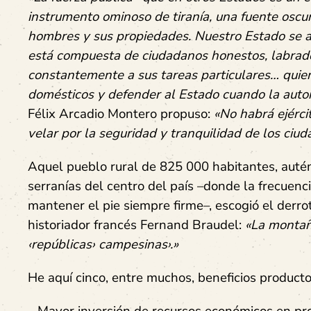
instrumento ominoso de tiranía, una fuente oscu
hombres y sus propiedades. Nuestro Estado se ap
está compuesta de ciudadanos honestos, labrado
constantemente a sus tareas particulares… quien
domésticos y defender al Estado cuando la autor
Félix Arcadio Montero propuso:
«No habrá ejérci
velar por la seguridad y tranquilidad de los ciuda
Aquel pueblo rural de 825 000 habitantes, autén
serranías del centro del país –donde la frecuenci
mantener el pie siempre firme–, escogió el derrote
historiador francés Fernand Braudel:
«La montaña
‹repúblicas› campesinas›.»
He aquí cinco, entre muchos, beneficios producto 