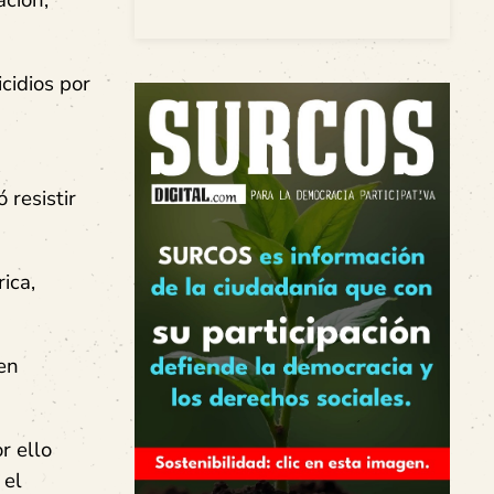
ación,
icidios por
s
 resistir
ica,
 en
r ello
 el