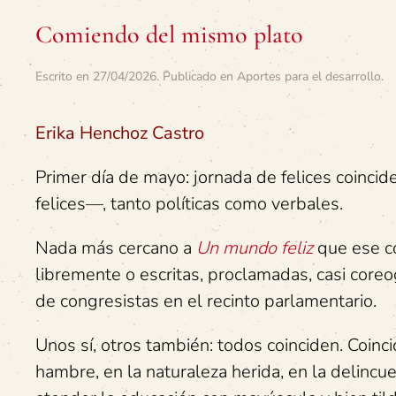
Comiendo del mismo plato
Escrito en
27/04/2026
. Publicado en
Aportes para el desarrollo
.
Erika Henchoz Castro
Primer día de mayo: jornada de felices coinc
felices—, tanto políticas como verbales.
Nada más cercano a
Un mundo feliz
que ese c
libremente o escritas, proclamadas, casi core
de congresistas en el recinto parlamentario.
Unos sí, otros también: todos coinciden. Coinci
hambre, en la naturaleza herida, en la delincue