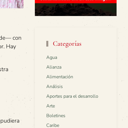
ede— con
Categorías
or. Hay
Agua
Alianza
stra
Alimentación
Análisis
Aportes para el desarrollo
Arte
Boletines
a pudiera
Caribe