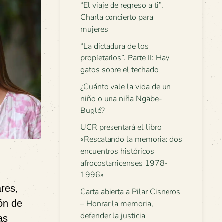
“El viaje de regreso a ti”.
Charla concierto para
mujeres
“La dictadura de los
propietarios”. Parte II: Hay
gatos sobre el techado
¿Cuánto vale la vida de un
niño o una niña Ngäbe-
Buglé?
UCR presentará el libro
«Rescatando la memoria: dos
encuentros históricos
afrocostarricenses 1978-
1996»
ares,
Carta abierta a Pilar Cisneros
ón de
– Honrar la memoria,
defender la justicia
as