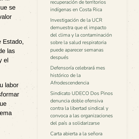
recuperación de territorios
que se
indígenas en Costa Rica
valor
Investigación de la UCR
demuestra que el impacto
del clima y la contaminación
e Estado,
sobre la salud respiratoria
puede aparecer semanas
de las
después
y el
Defensoría celebrará mes
histórico de la
Afrodescendencia
u labor
Sindicato UDECO Dos Pinos
sformar
denuncia doble ofensiva
que
contra la libertad sindical y
stema
convoca a las organizaciones
del país a solidarizarse
Carta abierta a la señora