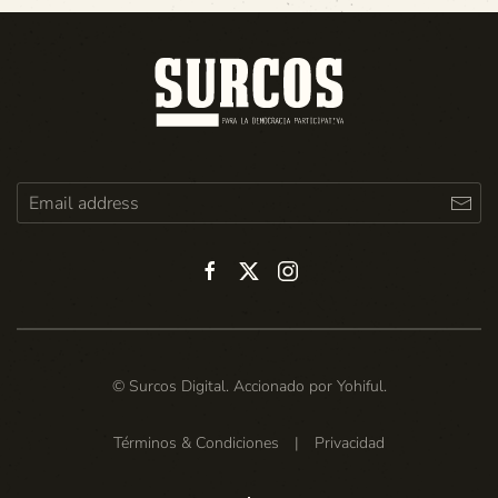
© Surcos Digital. Accionado por
Yohiful
.
Términos & Condiciones
|
Privacidad