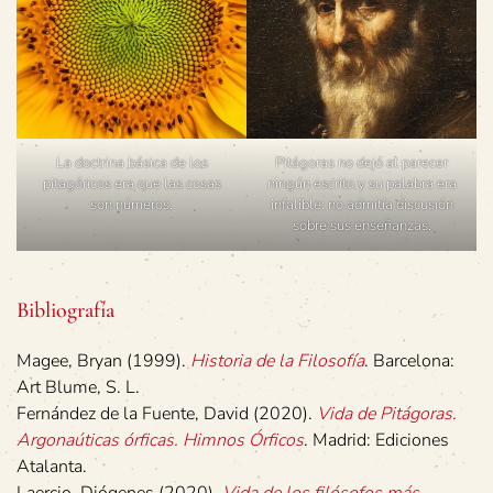
La doctrina básica de los
Pitágoras no dejó al parecer
pitagóricos era que las cosas
ningún escrito y su palabra era
son números.
infalible: no admitía discusión
sobre sus enseñanzas.
Bibliografía
Magee, Bryan (1999).
Historia de la Filosofía
. Barcelona:
Art Blume, S. L.
Fernández de la Fuente, David (2020).
Vida de Pitágoras.
Argonaúticas órficas. Himnos Órficos
. Madrid: Ediciones
Atalanta.