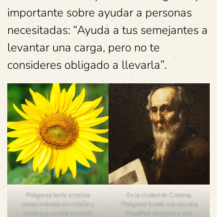
importante sobre ayudar a personas
necesitadas: “Ayuda a tus semejantes a
levantar una carga, pero no te
consideres obligado a llevarla”.
Pitágoras tenía amplios
En la ciudad de Crotona,
conocimientos en música y
Pitágoras fundó una escuela
decía que existía armonía
filosófica religiosa y una