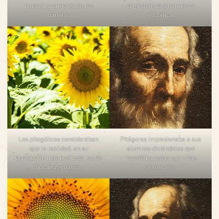
musical y armonía de los
confraternidad hermética
números.
esotérica.
Los pitagóricos consideraban
Pitágoras impresionaba a sus
que la realidad, en su
alumnos diciéndoles que
percepción más profunda, es de
recordaba todas sus vidas
tipo matemático.
anteriores.