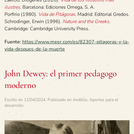
Laercio, Diógenes (2020).
Vida de los filósofos más
ilustres
. Barcelona: Ediciones Omega, S. A.
Porfirio (1980).
Vida de Pitágoras
. Madrid: Editorial Gredos.
Schrodinger, Erwin (1996).
Nature and the Greeks
.
Cambridge: Cambridge University Press.
Fuente:
https://www.meer.com/es/82307-pitagoras-y-la-
vida-despues-de-la-muerte
John Dewey: el primer pedagogo
moderno
Escrito en
11/04/2024
. Publicado en
Análisis
,
Aportes para el
desarrollo
.