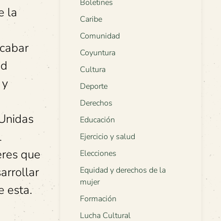
Boletines
e la
Caribe
Comunidad
acabar
Coyuntura
ad
Cultura
 y
Deporte
Derechos
 Unidas
Educación
l
Ejercicio y salud
eres que
Elecciones
arrollar
Equidad y derechos de la
mujer
e esta.
Formación
Lucha Cultural