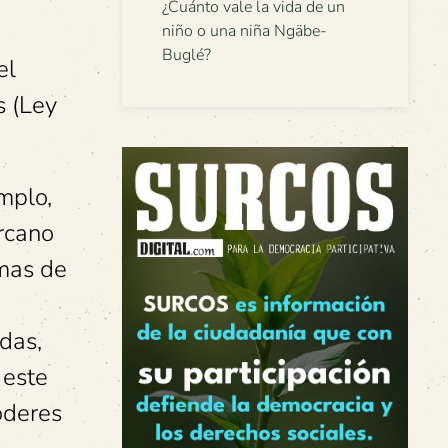
¿Cuánto vale la vida de un
niño o una niña Ngäbe-
Buglé?
el
s (Ley
emplo,
ercano
rmas de
idas,
 este
oderes