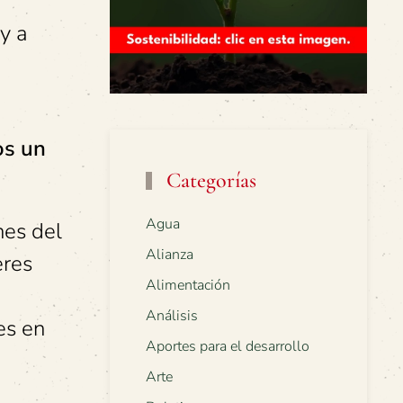
y a
os un
Categorías
Agua
nes del
Alianza
eres
Alimentación
Análisis
es en
Aportes para el desarrollo
Arte