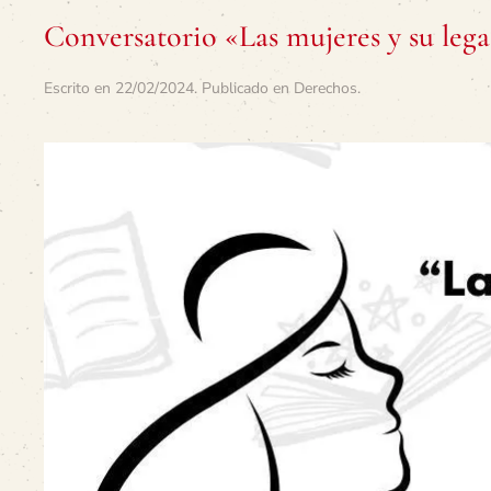
Conversatorio «Las mujeres y su legad
Escrito en
22/02/2024
. Publicado en
Derechos
.