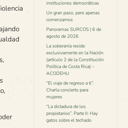
instituciones democráticas
iolencia
Un gran paso, pero apenas
comenzamos
bajando
Panoramas SURCOS | 6 de
agosto de 2026
gualdad
La soberanía reside
exclusivamente en la Nación
s,
(artículo 2 de la Constitución
Política de Costa Rica) –
ACODEHU
s
“El viaje de regreso a ti”.
o,
Charla concierto para
mujeres
“La dictadura de los
propietarios”. Parte II: Hay
oder
gatos sobre el techado