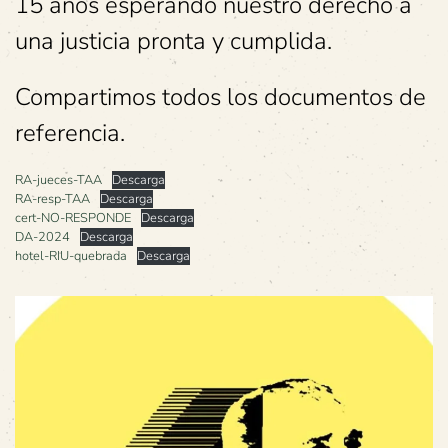
15 años esperando nuestro derecho a
una justicia pronta y cumplida.
Compartimos todos los documentos de
referencia.
RA-jueces-TAA
Descarga
RA-resp-TAA
Descarga
cert-NO-RESPONDE
Descarga
DA-2024
Descarga
hotel-RIU-quebrada
Descarga