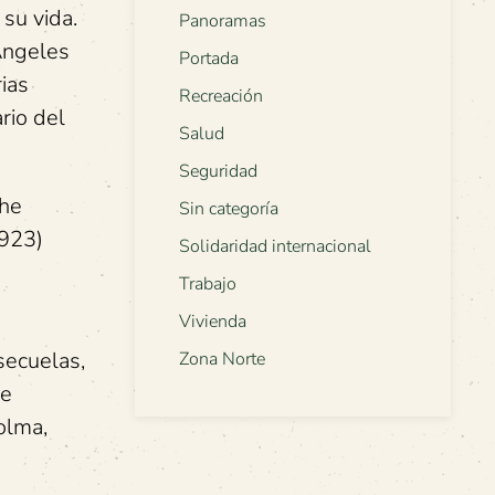
 su vida.
Panoramas
 Ángeles
Portada
rias
Recreación
rio del
Salud
Seguridad
che
Sin categoría
1923)
Solidaridad internacional
Trabajo
Vivienda
secuelas,
Zona Norte
de
olma,