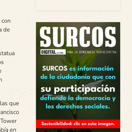
o con
a de
statua
os
e
n
 las que
rancisco
d Tower
abía en