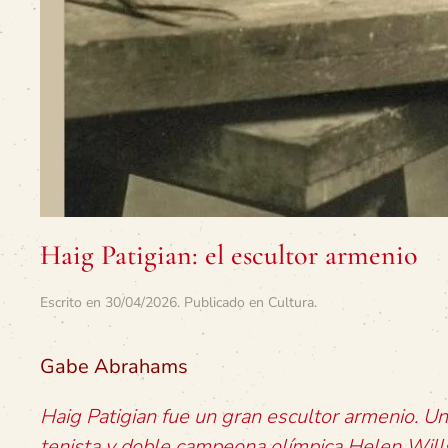
Haig Patigian: el escultor armenio
Escrito en
30/04/2026
. Publicado en
Cultura
.
Gabe Abrahams
Haig Patigian fue un gran escultor armenio. Un
tenista y doble campeona olímpica Helen Wills.