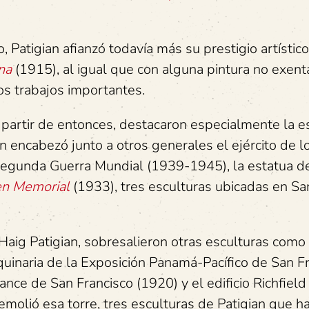
Patigian afianzó todavía más su prestigio artístic
na
(1915), al igual que con alguna pintura no exent
os trabajos importantes.
a partir de entonces, destacaron especialmente la e
 encabezó junto a otros generales el ejército de l
 Segunda Guerra Mundial (1939-1945), la estatua d
en Memorial
(1933), tres esculturas ubicadas en Sa
Haig Patigian, sobresalieron otras esculturas como
quinaria de la Exposición Panamá-Pacífico de San F
urance de San Francisco (1920) y el edificio Richfiel
olió esa torre, tres esculturas de Patigian que h