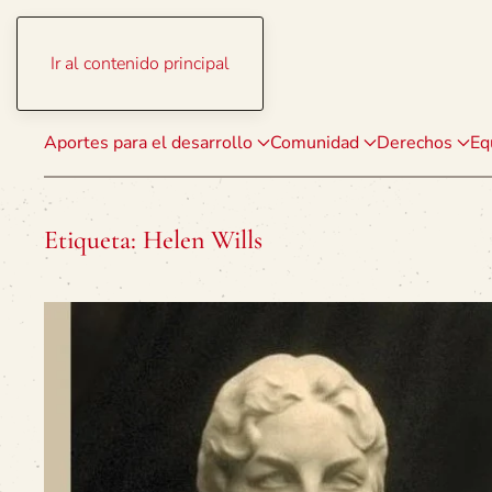
Ir al contenido principal
Aportes para el desarrollo
Comunidad
Derechos
Eq
Etiqueta:
Helen Wills