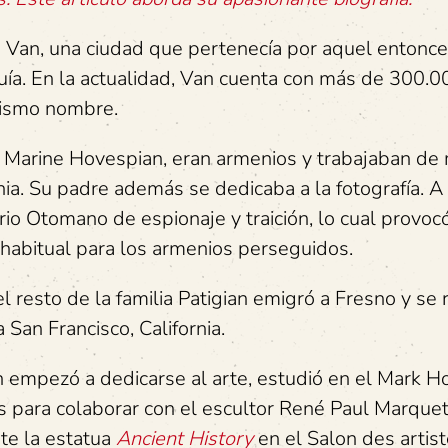
 Van, una ciudad que pertenecía por aquel entonce
uía. En la actualidad, Van cuenta con más de 300.0
 mismo nombre.
 y Marine Hovespian, eran armenios y trabajaban de
ia. Su padre además se dedicaba a la fotografía. A 
io Otomano de espionaje y traición, lo cual provoc
a habitual para los armenios perseguidos.
 resto de la familia Patigian emigró a Fresno y se 
 San Francisco, California.
n empezó a dedicarse al arte, estudió en el Mark H
ís para colaborar con el escultor René Paul Marquet
nte la estatua
Ancient History
en el Salon des artis