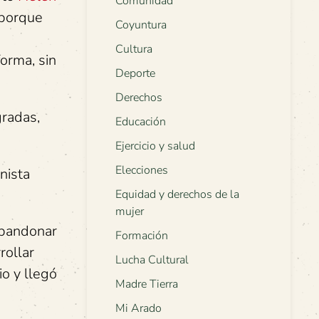
Comunidad
 porque
Coyuntura
Cultura
orma, sin
Deporte
Derechos
gradas,
Educación
Ejercicio y salud
Elecciones
nista
Equidad y derechos de la
mujer
abandonar
Formación
rollar
Lucha Cultural
io y llegó
Madre Tierra
Mi Arado