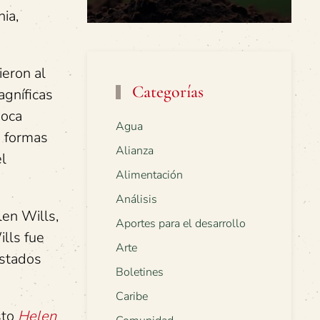
ia,
eron al
Categorías
agníficas
poca
Agua
s formas
Alianza
el
Alimentación
Análisis
len Wills,
Aportes para el desarrollo
lls fue
Arte
Estados
Boletines
Caribe
sto
Helen