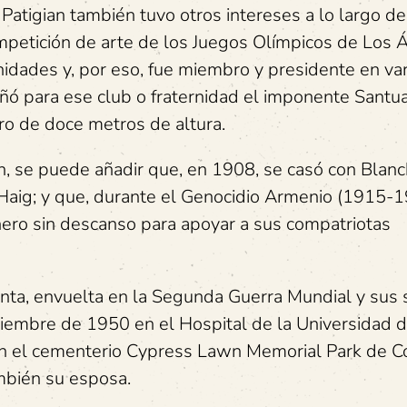
 Patigian también tuvo otros intereses a lo largo de
competición de arte de los Juegos Olímpicos de Los
rnidades y, por eso, fue miembro y presidente en va
ñó para ese club o fraternidad el imponente Santua
ro de doce metros de altura.
n, se puede añadir que, en 1908, se casó con Blan
 y Haig; y que, durante el Genocidio Armenio (1915-
ero sin descanso para apoyar a sus compatriotas
renta, envuelta en la Segunda Guerra Mundial y sus 
ptiembre de 1950 en el Hospital de la Universidad 
en el cementerio Cypress Lawn Memorial Park de C
ambién su esposa.