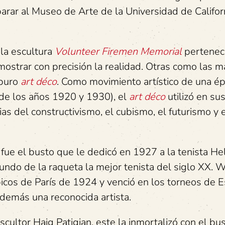
arar al Museo de Arte de la Universidad de Californ
 la escultura
Volunteer Firemen Memorial
perteneci
ostrar con precisión la realidad. Otras como las m
 puro
art déco
. Como movimiento artístico de una é
 de los años 1920 y 1930), el
art déco
utilizó en su
as del constructivismo, el cubismo, el futurismo y 
fue el busto que le dedicó en 1927 a la tenista He
ndo de la raqueta la mejor tenista del siglo XX. Wi
cos de París de 1924 y venció en los torneos de 
demás una reconocida artista.
 escultor Haig Patigian, este la inmortalizó con el bu