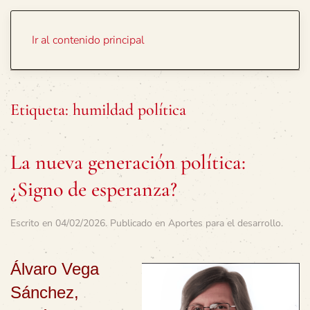
Portada
Temas
Ir al contenido principal
Etiqueta:
humildad política
La nueva generación política:
¿Signo de esperanza?
Escrito en
04/02/2026
. Publicado en
Aportes para el desarrollo
.
Álvaro Vega
Sánchez,