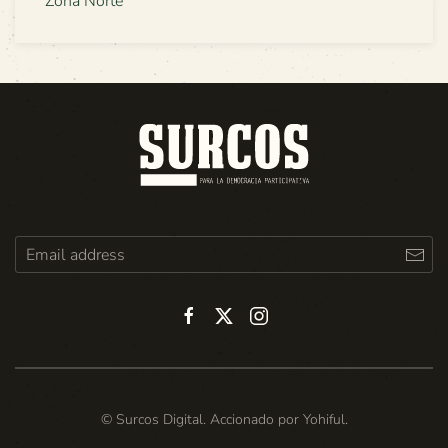
Zona Norte
© Surcos Digital. Accionado por
Yohiful
.