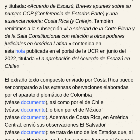
y titulada: «
Acuerdo de Escazú. Breves apuntes sobre su
primera COP (Conferencia de Estados Parte) y una
ausencia notoria: Costa Rica (y Chile)».
También
remitimos a la subsección «
La soledad de la Corte Plena y
de la Sala Constitucional con relación a otros poderes
judiciales en América Latina
» contenida en
esta
nota
publicada en el portal de la UCR en junio del
2022, titulada «
La aprobación del Acuerdo de Escazú en
Chile
«.
El extraño texto compuesto enviado por Costa Rica puede
ser comparado a las extensas obervaciones elaboradas
por el aparato diplomático de Colombia
(véase
documento
), así como por el de Chile
(véase
documento
), o bien por el de México
(véase
documento
). Además de Costa Rica, en América
Central, envió sus observaciones El Salvador
(véase
documento
): se trata de uno de los Estados que, al
igual que Honduras, no ha tan siquiera firmado el Acuerdo