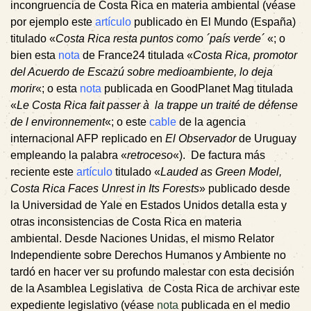
incongruencia de Costa Rica en materia ambiental (véase
por ejemplo este
artículo
publicado en El Mundo (España)
titulado «
Costa Rica resta puntos como ´país verde´
«; o
bien esta
nota
de France24 titulada «
Costa Rica, promotor
del Acuerdo de Escazú sobre medioambiente, lo deja
morir
«; o esta
nota
publicada en GoodPlanet Mag titulada
«
Le Costa Rica fait passer à la trappe un traité de défense
de l environnement
«; o este
cable
de la agencia
internacional AFP replicado en
El Observador
de Uruguay
empleando la palabra «
retroceso
«). De factura más
reciente este
artículo
titulado «
Lauded as Green Model,
Costa Rica Faces Unrest in Its Forests
» publicado desde
la Universidad de Yale en Estados Unidos detalla esta y
otras inconsistencias de Costa Rica en materia
ambiental.
Desde Naciones Unidas, el mismo Relator
Independiente sobre Derechos Humanos y Ambiente no
tardó en hacer ver su profundo malestar con esta decisión
de la Asamblea Legislativa de Costa Rica de archivar este
expediente legislativo (véase
nota
publicada en el medio