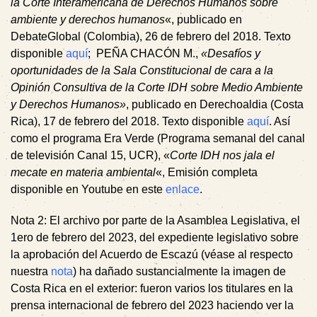
la Corte Interamericana de Derechos Humanos sobre
ambiente y derechos humanos
«, publicado en
DebateGlobal (Colombia), 26 de febrero del 2018. Texto
disponible
aquí
;
PEÑA CHACÓN M.
,
«Desafíos y
oportunidades de la Sala Constitucional de cara a la
Opinión Consultiva de la Corte IDH sobre Medio Ambiente
y Derechos Humanos»
, publicado en Derechoaldia (Costa
Rica), 17 de febrero del 2018. Texto disponible
aquí
. Así
como el programa
Era Verde
(Programa semanal del canal
de televisión Canal 15, UCR), «
Corte IDH nos jala el
mecate en materia ambiental
«, Emisión completa
disponible en Youtube en este
enlace
.
Nota 2
: El archivo por parte de la Asamblea Legislativa, el
1ero de febrero del 2023, del expediente legislativo sobre
la aprobación del Acuerdo de Escazú (véase al respecto
nuestra
nota
) ha dañado sustancialmente la imagen de
Costa Rica en el exterior: fueron varios los titulares en la
prensa internacional de febrero del 2023 haciendo ver la