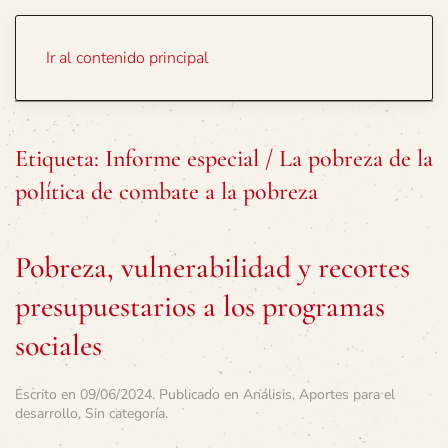
Portada
Temas
Ir al contenido principal
Etiqueta:
Informe especial / La pobreza de la
política de combate a la pobreza
Pobreza, vulnerabilidad y recortes
presupuestarios a los programas
sociales
Escrito en
09/06/2024
. Publicado en
Análisis
,
Aportes para el
desarrollo
,
Sin categoría
.