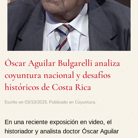
Óscar Aguilar Bulgarelli analiza
coyuntura nacional y desafíos
históricos de Costa Rica
Escrito en
03/10/2025
. Publicado en
Coyuntura
.
En una reciente exposición en video, el
historiador y analista doctor
Óscar Aguilar