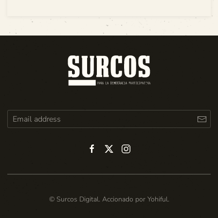
© Surcos Digital. Accionado por
Yohiful
.