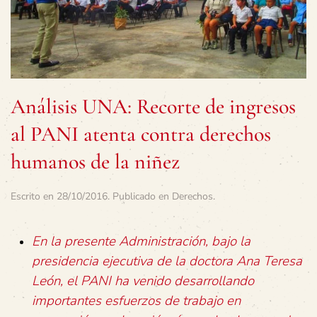
Análisis UNA: Recorte de ingresos
al PANI atenta contra derechos
humanos de la niñez
Escrito en
28/10/2016
. Publicado en
Derechos
.
En la presente Administración, bajo la
presidencia ejecutiva de la doctora Ana Teresa
León, el PANI ha venido desarrollando
importantes esfuerzos de trabajo en