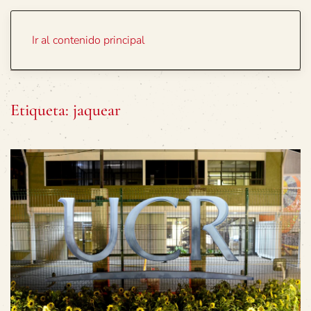
Portada
Temas
Ir al contenido principal
Etiqueta:
jaquear