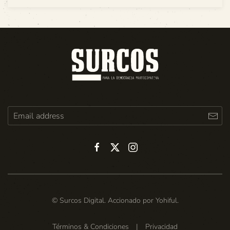
© Surcos Digital. Accionado por
Yohiful
.
Términos & Condiciones
|
Privacidad