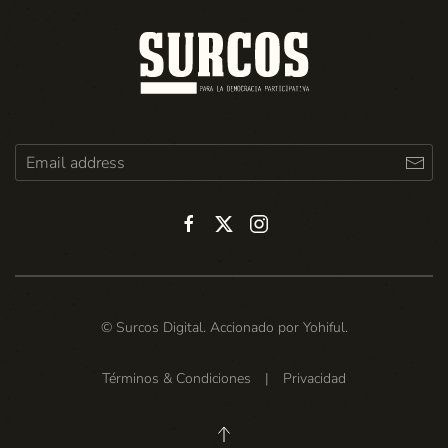
© Surcos Digital. Accionado por
Yohiful
.
Términos & Condiciones
|
Privacidad