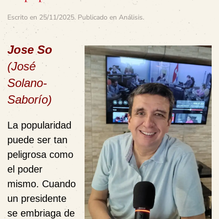
Escrito en
25/11/2025
. Publicado en
Análisis
.
Jose So
(José
Solano-
Saborío)
La popularidad
puede ser tan
peligrosa como
el poder
mismo. Cuando
un presidente
se embriaga de