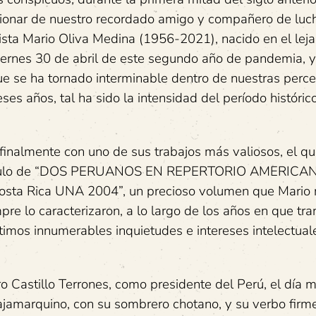
ccionar de nuestro recordado amigo y compañero de luc
ayista Mario Oliva Medina (1956-2021), nacido en el lej
 viernes 30 de abril de este segundo año de pandemia, 
ue se ha tornado interminable dentro de nuestras perc
s años, tal ha sido la intensidad del período histórico
 finalmente con uno de sus trabajos más valiosos, el q
 el título de “DOS PERUANOS EN REPERTORIO AMERICA
ta Rica UNA 2004”, un precioso volumen que Mario 
re lo caracterizaron, a lo largo de los años en que tra
imos innumerables inquietudes e intereses intelectual
ro Castillo Terrones, como presidente del Perú, el día m
cajamarquino, con su sombrero chotano, y su verbo fir