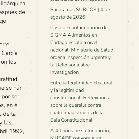
oligárquica
Panoramas SURCOS | 4 de
después de
agosto de 2026
ejo
Caso de contaminación de
SIGMA Alimentos en
Cartago escala a nivel
orre
nacional: Ministerio de Salud
 García
ordena inspección urgente y
ron los
la Defensoría abre
investigación
ratitud,
Entre la legitimidad electoral
ue se han
y la legitimidad
 por ser
constitucional: Reflexiones
s, en el
sobre la querella contra
cuatro magistrados de la
o de la
Sala Constitucional
y las
bril 1992,
A 40 años de su fundación,
MUSADE convoca a un