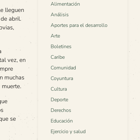
Alimentación
e lleguen
Análisis
de abril.
Aportes para el desarrollo
bvias,
Arte
Boletines
a
Caribe
al vez, en
Comunidad
iempre
con muchas
Coyuntura
u muerte.
Cultura
Deporte
que
os
Derechos
 que se
Educación
Ejercicio y salud