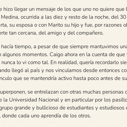
hizo llegar un mensaje de los que uno no quiere que l
edina, ocurrida a las diez y resto de la noche, del 30 
 su esposa o con Marito su hijo y fue, por razones o
rte tan cercana, del amigo y del compañero.
e hacía tiempo, a pesar de que siempre mantuvimos un
n algunos momentos. Caigo ahora en la cuenta de que t
nunca lo vi como tal. En realidad, quería recordarlo s
uando llegó al país y nos vinculamos desde entonces 
ínculo que se mantendría activo hasta poco antes de s
superponen, se entrelazan con otras muchas personas 
 la Universidad Nacional y en particular por los pasill
grupo grande y bullicioso de estudiantes y estudiosos
, donde cada uno aprendía de los otros.