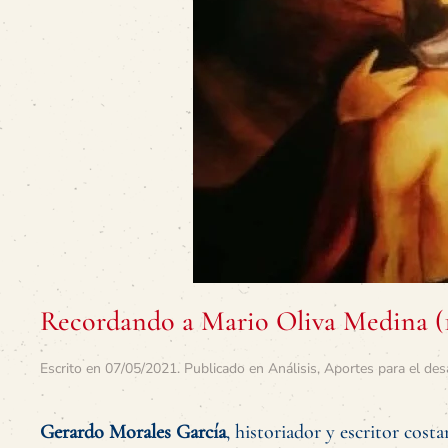
Recordando a Mario Oliva Medina (1
Escrito en
07/05/2021
. Publicado en
Análisis
,
Aportes para el des
Gerardo Morales García
, historiador y escritor costa