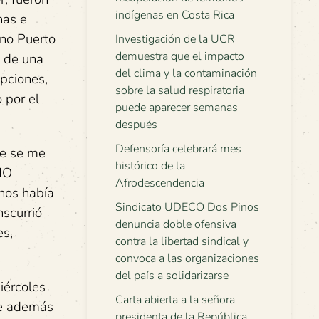
indígenas en Costa Rica
has e
ano Puerto
Investigación de la UCR
demuestra que el impacto
y de una
del clima y la contaminación
epciones,
sobre la salud respiratoria
 por el
puede aparecer semanas
después
Defensoría celebrará mes
ue se me
histórico de la
NO
Afrodescendencia
nos había
Sindicato UDECO Dos Pinos
nscurrió
denuncia doble ofensiva
es,
contra la libertad sindical y
convoca a las organizaciones
del país a solidarizarse
iércoles
Carta abierta a la señora
me además
presidenta de la República