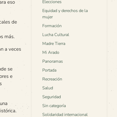
ara eso
Elecciones
Equidad y derechos de la
mujer
cales de
Formación
Lucha Cultural
os más.
Madre Tierra
ían a veces
Mi Arado
Panoramas
nde se
Portada
ores e
Recreación
s
Salud
Seguridad
 una
Sin categoría
stórica.
Solidaridad internacional