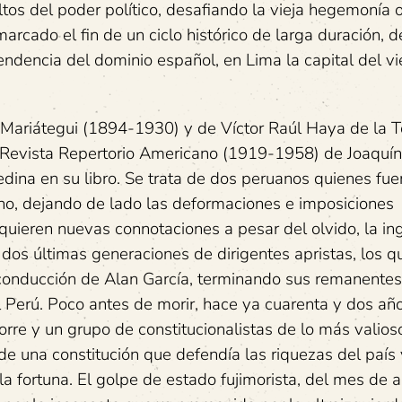
ltos del poder político, desafiando la vieja hegemonía 
arcado el fin de un ciclo histórico de larga duración, 
dencia del dominio español, en Lima la capital del vi
 Mariátegui (1894-1930) y de Víctor Raúl Haya de la T
 Revista Repertorio Americano (1919-1958) de Joaquín
dina en su libro. Se trata de dos peruanos quienes fue
no, dejando de lado las deformaciones e imposiciones
uieren nuevas connotaciones a pesar del olvido, la ing
 dos últimas generaciones de dirigentes apristas, los q
conducción de Alan García, terminando sus remanentes
el Perú. Poco antes de morir, hace ya cuarenta y dos año
re y un grupo de constitucionalistas de lo más valios
e una constitución que defendía las riquezas del país 
 fortuna. El golpe de estado fujimorista, del mes de a