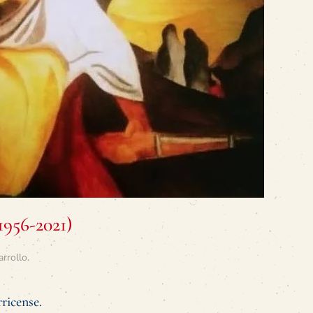
956-2021)
arrollo
.
rricense.