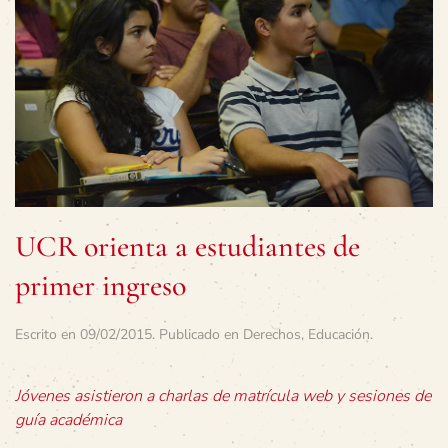
UCR orienta a estudiantes de
primer ingreso
Escrito en
09/02/2015
. Publicado en
Derechos
,
Educación
.
Jóvenes asistieron a charlas de matrícula web y sesiones de
guía académica