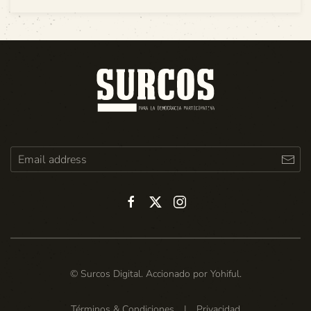
© Surcos Digital. Accionado por
Yohiful
.
Términos & Condiciones
|
Privacidad