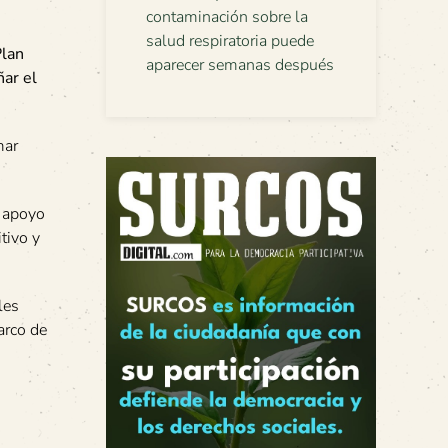
contaminación sobre la
salud respiratoria puede
lan
aparecer semanas después
ar el
mar
n apoyo
tivo y
les
arco de
s