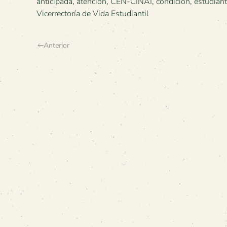
anticipada
,
atención
,
CEN-CINAI
,
condición
,
estudian
Vicerrectoría de Vida Estudiantil
Anterior