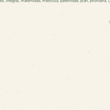
tes
,
integral
,
maternidad
,
matrícula
,
paternidad
,
plan
,
prioritaria
,