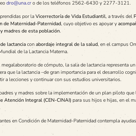
rreo
dro@una.cr
o de los teléfonos 2562-6430 y 2277-3121.
mprendidas por la
Vicerrectoría de Vida Estudiantil
, a través del
P
ión de Maternidad-Paternidad
, cuyo objetivo es apoyar y
acompañ
 y madres de esta población
.
 de lactancia
con
abordaje integral de la salud
, en el campus O
undial de la Lactancia Materna.
al megalaboratorio de cómputo, la sala de lactancia representa u
 que la lactancia –de gran importancia para el desarrollo cogni
ir a lecciones y continuar con sus estudios universitarios.
padres y madres sobre la implementación de un plan piloto que 
de Atención Integral (CEN-CINAI)
para sus hijos e hijas, en el m
.
diantes en Condición de Maternidad-Paternidad contempla ayuda