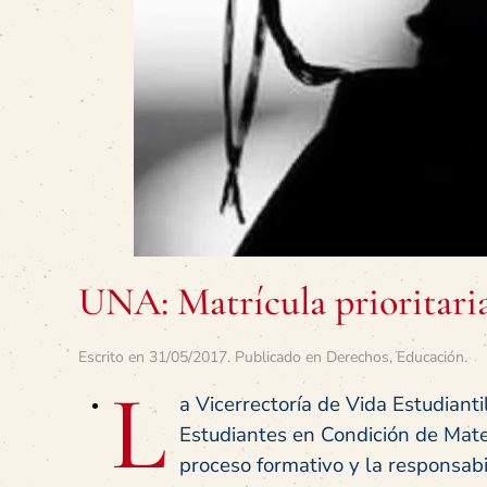
UNA: Matrícula prioritaria
Escrito en
31/05/2017
. Publicado en
Derechos
,
Educación
.
L
a Vicerrectoría de Vida Estudiant
Estudiantes en Condición de Mate
proceso formativo y la responsab