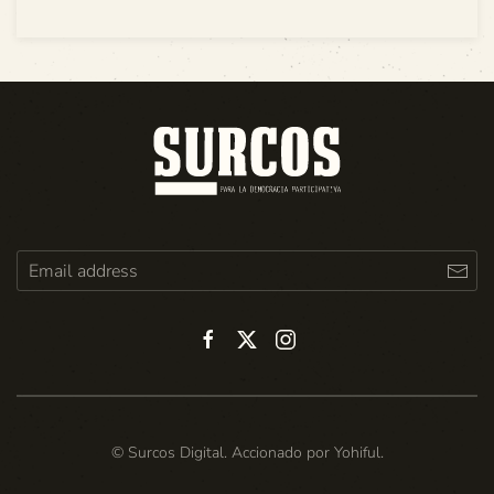
© Surcos Digital. Accionado por
Yohiful
.