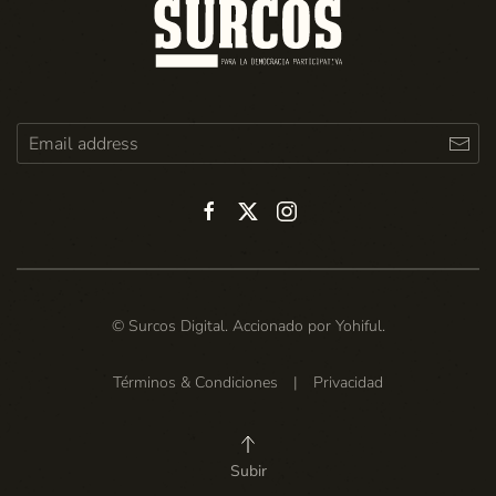
© Surcos Digital. Accionado por
Yohiful
.
Términos & Condiciones
|
Privacidad
Subir