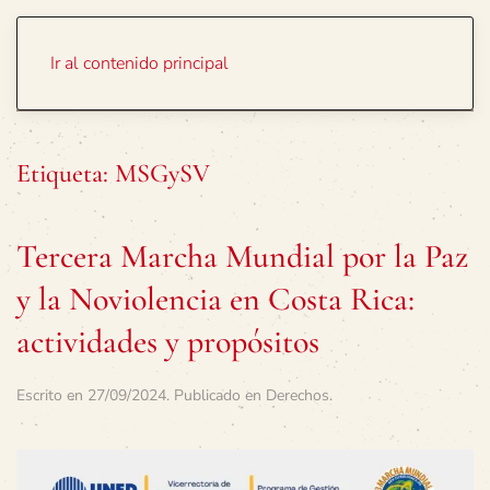
Portada
Temas
Ir al contenido principal
Etiqueta:
MSGySV
Tercera Marcha Mundial por la Paz
y la Noviolencia en Costa Rica:
actividades y propósitos
Escrito en
27/09/2024
. Publicado en
Derechos
.