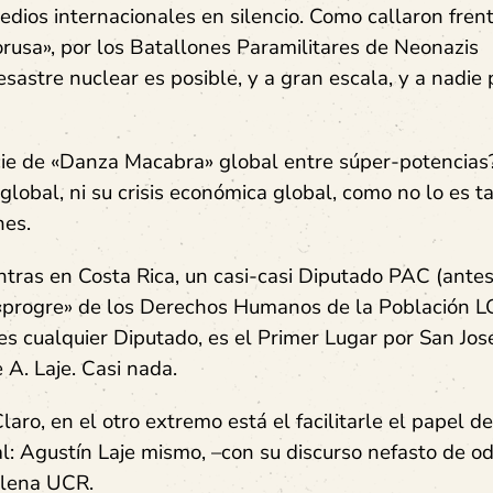
dios internacionales en silencio. Como callaron frent
orusa», por los Batallones Paramilitares de Neonazis
astre nuclear es posible, y a gran escala, y a nadie
ecie de «Danza Macabra» global entre súper-potencias
lobal, ni su crisis económica global, como no lo es t
nes.
ntras en Costa Rica, un casi-casi Diputado PAC (antes
d «progre» de los Derechos Humanos de la Población 
es cualquier Diputado, es el Primer Lugar por San Jos
 A. Laje. Casi nada.
laro, en el otro extremo está el facilitarle el papel de
: Agustín Laje mismo, –con su discurso nefasto de od
plena UCR.