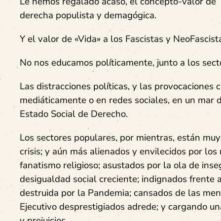
Le hemos regalado acaso, el concepto-valor de ‘P
derecha populista y demagógica.
Y el valor de «Vida» a los Fascistas y NeoFascist
No nos educamos políticamente, junto a los sect
Las distracciones políticas, y las provocaciones 
mediáticamente o en redes sociales, en un mar de
Estado Social de Derecho.
Los sectores populares, por mientras, están mu
crisis; y aún más alienados y envilecidos por lo
fanatismo religioso; asustados por la ola de inse
desigualdad social creciente; indignados frente a
destruida por la Pandemia; cansados de las ment
Ejecutivo desprestigiados adrede; y cargando una
y prejuicios.