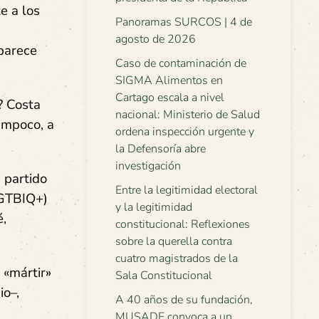
e a los
Panoramas SURCOS | 4 de
agosto de 2026
 parece
Caso de contaminación de
SIGMA Alimentos en
Cartago escala a nivel
? Costa
nacional: Ministerio de Salud
ampoco, a
ordena inspección urgente y
la Defensoría abre
investigación
 partido
Entre la legitimidad electoral
LGTBIQ+)
y la legitimidad
é,
constitucional: Reflexiones
sobre la querella contra
cuatro magistrados de la
 «mártir»
Sala Constitucional
io–,
A 40 años de su fundación,
MUSADE convoca a un