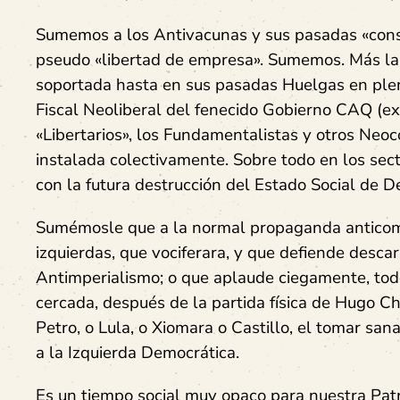
Sumemos a los Antivacunas y sus pasadas «conspi
pseudo «libertad de empresa». Sumemos. Más la
soportada hasta en sus pasadas Huelgas en plena
Fiscal Neoliberal del fenecido Gobierno CAQ (e
«Libertarios», los Fundamentalistas y otros Neoc
instalada colectivamente. Sobre todo en los se
con la futura destrucción del Estado Social de D
Sumémosle que a la normal propaganda anticomu
izquierdas, que vociferara, y que defiende desc
Antimperialismo; o que aplaude ciegamente, to
cercada, después de la partida física de Hugo Ch
Petro, o Lula, o Xiomara o Castillo, el tomar san
a la Izquierda Democrática.
Es un tiempo social muy opaco para nuestra Patr