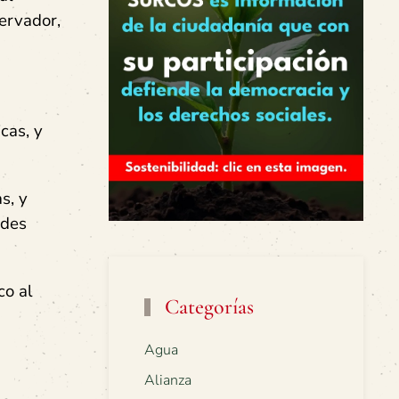
ervador,
cas, y
s, y
ndes
co al
Categorías
Agua
Alianza