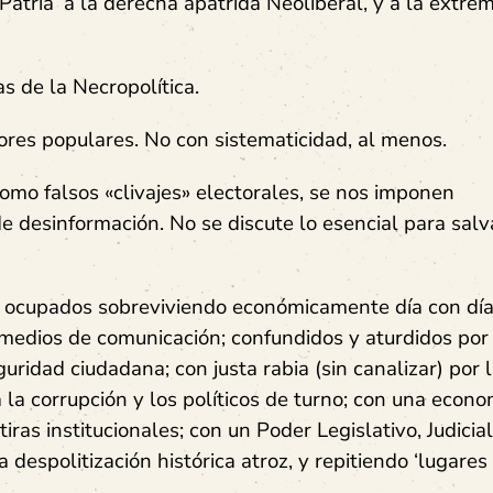
atria’ a la derecha apátrida Neoliberal, y a la extre
as de la Necropolítica.
ores populares. No con sistematicidad, al menos.
como falsos «clivajes» electorales, se nos imponen
 desinformación. No se discute lo esencial para salv
y ocupados sobreviviendo económicamente día con día
s medios de comunicación; confundidos y aturdidos por
guridad ciudadana; con justa rabia (sin canalizar) por 
 la corrupción y los políticos de turno; con una econo
iras institucionales; con un Poder
Legislativo, Judicial
 despolitización histórica atroz, y repitiendo ‘lugare