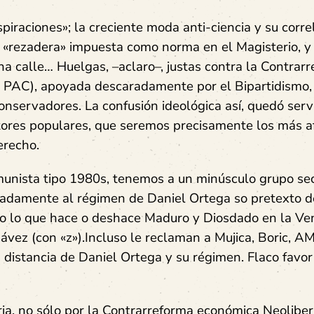
raciones»; la creciente moda anti-ciencia y su corre
 «rezadera» impuesta como norma en el Magisterio, y
 calle… Huelgas, –aclaro–, justas contra la Contrar
x PAC), apoyada descaradamente por el Bipartidismo,
onservadores. La confusión ideológica así, quedó serv
ctores populares, que seremos precisamente los más a
erecho.
nista tipo 1980s, tenemos a un minúsculo grupo sec
aradamente al régimen de Daniel Ortega so pretexto d
do lo que hace o deshace Maduro y Diosdado en la Ve
ávez (con «z»).Incluso le reclaman a Mujica, Boric, A
a distancia de Daniel Ortega y su régimen. Flaco favo
ia, no sólo por la Contrarreforma económica Neoliber