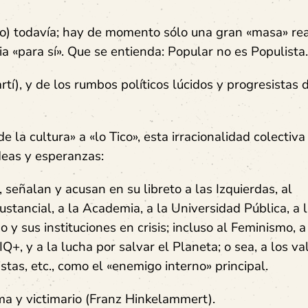
do) todavía; hay de momento sólo una gran «masa» rea
a «para sí». Que se entienda: Popular no es Populista.
í), y de los rumbos políticos lúcidos y progresistas 
 la cultura» a «lo Tico», esta irracionalidad colectiva
deas y esperanzas:
 señalan y acusan en su libreto a las Izquierdas, al
ustancial, a la Academia, a la Universidad Pública, a l
 y sus instituciones en crisis; incluso al Feminismo, a
, y a la lucha por salvar el Planeta; o sea, a los va
tas, etc., como el «enemigo interno» principal.
tima y victimario (Franz Hinkelammert).