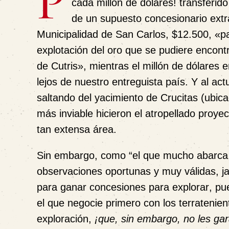
P
cada
millón
de dólares! transferido
de un supuesto concesionario extra
Municipalidad de San Carlos, $12.500, «p
explotación del oro que se pudiere encontr
de Cutris», mientras el millón de dólares e
lejos de nuestro entreguista país. Y al ac
saltando del yacimiento de Crucitas (ubi
más inviable hicieron el atropellado proyec
tan extensa área.
Sin embargo, como “el que mucho abarca, p
observaciones oportunas y muy válidas, j
para ganar concesiones para
explorar
, pu
el que negocie primero con los terratenien
exploración,
¡que, sin embargo, no les gar