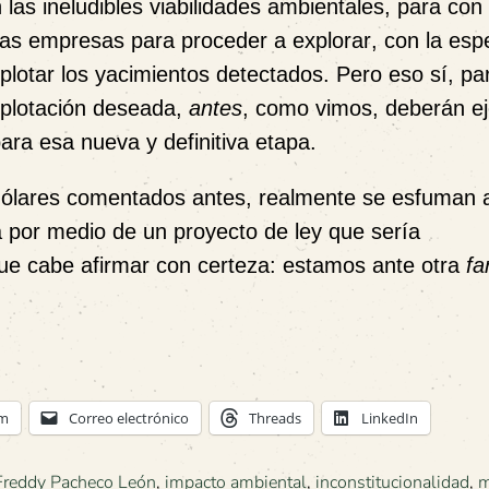
n las ineludibles viabilidades ambientales, para con 
tras empresas para proceder
a explorar
, con la es
plotar
los yacimientos detectados. Pero eso sí, par
xplotación deseada,
antes
, como vimos, deberán ej
ara esa nueva y definitiva etapa.
s dólares comentados antes, realmente se esfuman 
 por medio de un proyecto de ley que sería
 que cabe afirmar con certeza: estamos ante otra
fa
am
Correo electrónico
Threads
LinkedIn
Freddy Pacheco León
,
impacto ambiental
,
inconstitucionalidad
,
m