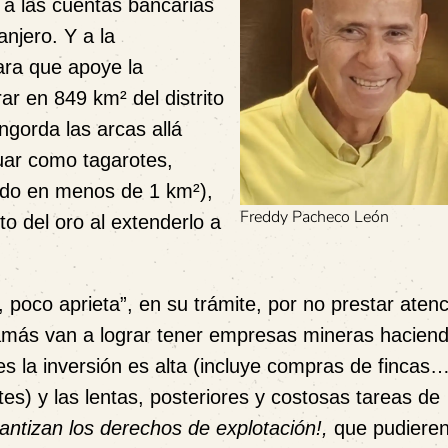
 a las cuentas bancarias
njero. Y a la
ara que apoye la
ar en 849 km² del distrito
ngorda las arcas allá
tuar como tagarotes,
cado en menos de 1 km²),
Freddy Pacheco León
to del oro al extenderlo a
oco aprieta”, en su trámite, por no prestar atenc
amás van a lograr tener empresas mineras haciendo
es la inversión es alta (incluye compras de fincas
tes) y las lentas, posteriores y costosas tareas de
antizan los derechos de explotación!,
que pudiere