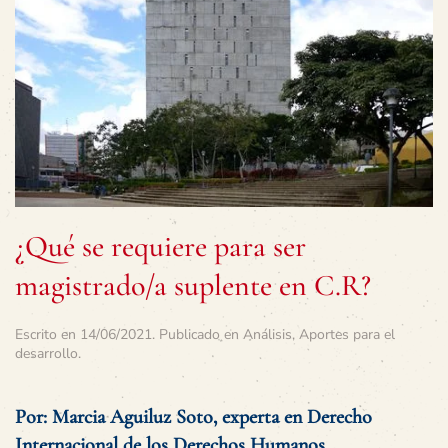
¿Qué se requiere para ser
magistrado/a suplente en C.R?
Escrito en
14/06/2021
. Publicado en
Análisis
,
Aportes para el
desarrollo
.
Por: Marcia Aguiluz Soto, experta en Derecho
Internacional de los Derechos Humanos