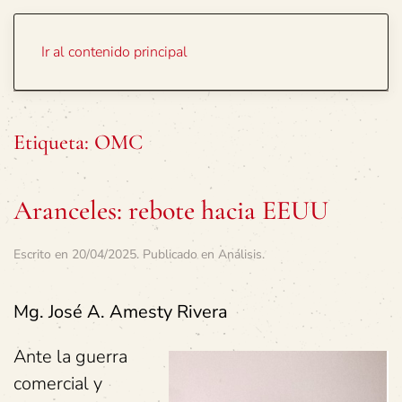
Portada
Temas
Ir al contenido principal
Etiqueta:
OMC
Aranceles: rebote hacia EEUU
Escrito en
20/04/2025
. Publicado en
Análisis
.
Mg. José A. Amesty Rivera
Ante la guerra
comercial y