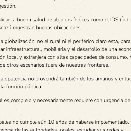
gestión.
plicar la buena salud de algunos índices como el IDS (Índi
Escazú muestran buenas ubicaciones.
 globalización, no el rural ni el periférico claro está, para
ar infraestructural, mobiliaria y el desarrollo de una eco
ión local y extranjera con altas capacidades de consumo, 
 de otros escenarios fuera de nuestras fronteras.
esa opulencia no provendrá también de los amaños y entu
la función pública.
ocal es complejo y necesariamente requiere con urgencia de
cipales no cumple aún 10 años de haberse implementado, 
encia de las autoridades locales, estudiar sus redes y