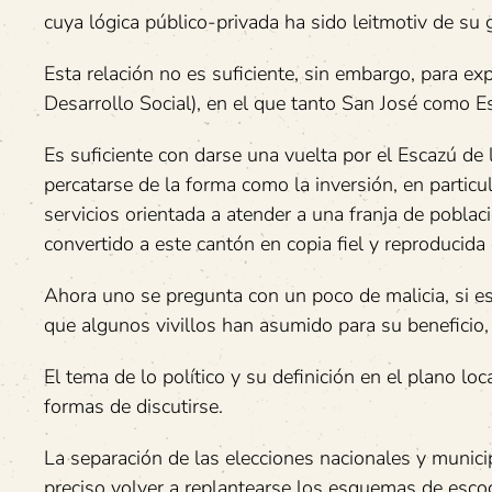
cuya lógica público-privada ha sido leitmotiv de su 
Esta relación no es suficiente, sin embargo, para ex
Desarrollo Social), en el que tanto San José como 
Es suficiente con darse una vuelta por el Escazú de la
percatarse de la forma como la inversión, en particul
servicios orientada a atender a una franja de poblac
convertido a este cantón en copia fiel y reproducida
Ahora uno se pregunta con un poco de malicia, si 
que algunos vivillos han asumido para su beneficio, 
El tema de lo político y su definición en el plano l
formas de discutirse.
La separación de las elecciones nacionales y muni
preciso volver a replantearse los esquemas de escog