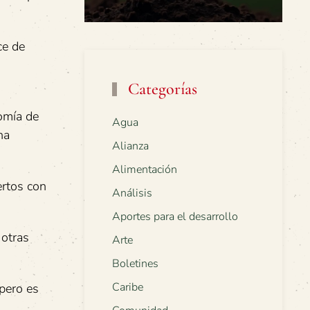
ce de
Categorías
nomía de
Agua
ha
Alianza
Alimentación
ertos con
Análisis
Aportes para el desarrollo
 otras
Arte
Boletines
Caribe
pero es