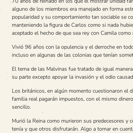
70 años de reinado en los que el mostrar unidad fami
alguno de los miembros era manejado en forma estric
popularidad y su comportamiento tan sociable se con
manteniendo la figura de Carlos como si nada hubie
aceptado el hecho de que sea rey con Camila como r
Vivió 96 años con la opulencia y el derroche en to
incluso en algunas de las colonias que tenían somet
El tema de las Malvinas fue tratado de igual maner
su parte excepto apoyar la invasión y el odio causad
Los británicos, en algún momento cuestionaron el d
familia real pagarán impuestos, con el mismo dinero
sencillo.
Murió la Reina como murieron sus predecesores y co
tenía y que otros disfrutarán. Algo a tomar en cuen