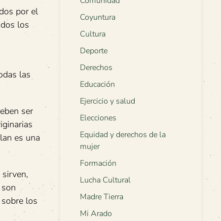
Comunidad
dos por el
Coyuntura
odos los
Cultura
Deporte
s
Derechos
odas las
Educación
Ejercicio y salud
deben ser
Elecciones
iginarias
Equidad y derechos de la
alan es una
mujer
Formación
 sirven,
Lucha Cultural
d son
Madre Tierra
 sobre los
Mi Arado