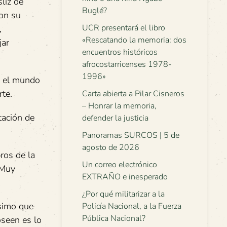
liz de
Buglé?
con su
UCR presentará el libro
,
«Rescatando la memoria: dos
jar
encuentros históricos
afrocostarricenses 1978-
1996»
n el mundo
te.
Carta abierta a Pilar Cisneros
– Honrar la memoria,
tación de
defender la justicia
Panoramas SURCOS | 5 de
agosto de 2026
ros de la
Un correo electrónico
 Muy
EXTRAÑO e inesperado
¿Por qué militarizar a la
ísimo que
Policía Nacional, a la Fuerza
Pública Nacional?
oseen es lo