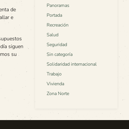
Panoramas
enta de
Portada
llar e
Recreación
Salud
esupuestos
Seguridad
 día siguen
iemos su
Sin categoría
Solidaridad internacional
Trabajo
Vivienda
Zona Norte