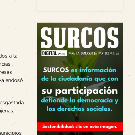
dos a la
ncias
presas
iva endosó
desgastada
ajenas,
unicipios