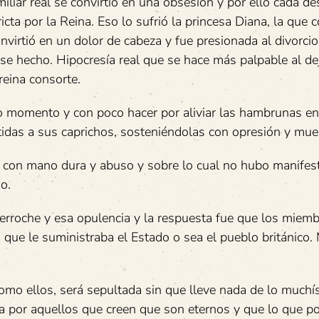
liar real se convirtió en una obsesión y por ello cada des
ta por la Reina. Eso lo sufrió la princesa Diana, la que 
virtió en un dolor de cabeza y fue presionada al divorcio
se hecho. Hipocresía real que se hace más palpable al de
eina consorte.
do momento y con poco hacer por aliviar las hambrunas e
idas a sus caprichos, sosteniéndolas con opresión y muer
a con mano dura y abuso y sobre lo cual no hubo manifes
o.
erroche y esa opulencia y la respuesta fue que los miemb
 que le suministraba el Estado o sea el pueblo británico.
mo ellos, será sepultada sin que lleve nada de lo much
ta por aquellos que creen que son eternos y que lo que p