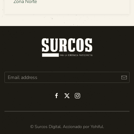
Zona Norte
© Surcos Digital. Accionado por
Yohiful
.