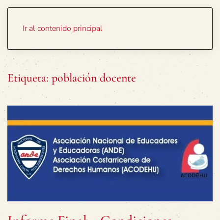
Portada
Temas
Ir al contenido principal
Etiqueta:
población docente