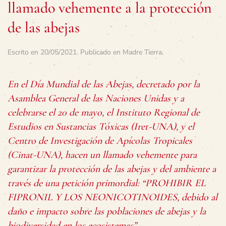
llamado vehemente a la protección
de las abejas
Escrito en
20/05/2021
. Publicado en
Madre Tierra
.
En el Día Mundial de las Abejas, decretado por la
Asamblea General de las Naciones Unidas y a
celebrarse el 20 de mayo, el Instituto Regional de
Estudios en Sustancias Tóxicas (Iret-UNA), y el
Centro de Investigación de Apícolas Tropicales
(Cinat-UNA), hacen un llamado vehemente para
garantizar la protección de las abejas y del ambiente a
través de una petición primordial: “PROHIBIR EL
FIPRONIL Y LOS NEONICOTINOIDES, debido al
daño e impacto sobre las poblaciones de abejas y la
biodiversidad en los ecosistemas”.