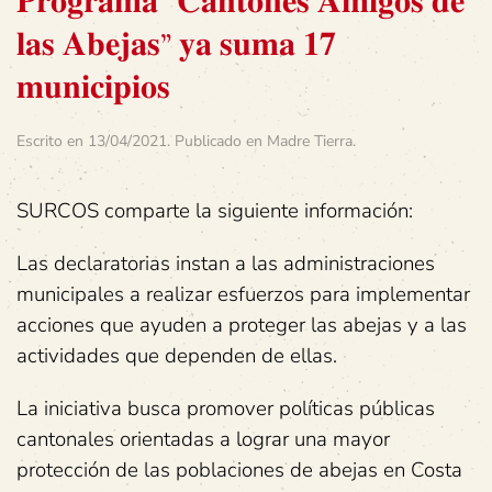
𝐏𝐫𝐨𝐠𝐫𝐚𝐦𝐚 “𝐂𝐚𝐧𝐭𝐨𝐧𝐞𝐬 𝐀𝐦𝐢𝐠𝐨𝐬 𝐝𝐞
𝐥𝐚𝐬 𝐀𝐛𝐞𝐣𝐚𝐬” 𝐲𝐚 𝐬𝐮𝐦𝐚 𝟏𝟕
𝐦𝐮𝐧𝐢𝐜𝐢𝐩𝐢𝐨𝐬
Escrito en
13/04/2021
. Publicado en
Madre Tierra
.
SURCOS comparte la siguiente información:
Las declaratorias instan a las administraciones
municipales a realizar esfuerzos para implementar
acciones que ayuden a proteger las abejas y a las
actividades que dependen de ellas.
La iniciativa busca promover políticas públicas
cantonales orientadas a lograr una mayor
protección de las poblaciones de abejas en Costa