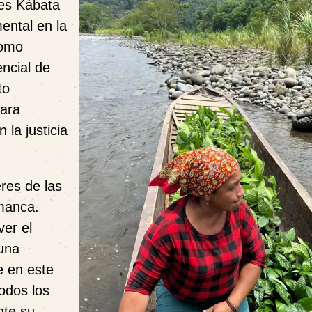
es Kábata
ental en la
como
encial de
to
para
 la justicia
res de las
amanca.
ver el
 una
e en este
odos los
nte su