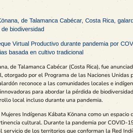
Könana, de Talamanca Cabécar, Costa Rica, gala
 de biodiversidad
eque Virtual Productivo durante pandemia por CO
as basada en cultivo tradicional
na, de Talamanca Cabécar (Costa Rica), fue anunciad
l, otorgado por el Programa de las Naciones Unidas p
galardón reconoce a las comunidades locales e indíge
innovadoras para abordar la pérdida de biodiversidad
rrollo local incluso durante una pandemia.
 Mujeres Indígenas Kábata Könana como un espacio 
rtinencia cultural. Durante la pandemia por COVID-19
l servicio de los territorios que conforman la Red Ind