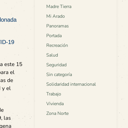
Madre Tierra
Mi Arado
rdonada
Panoramas
Portada
VID-19
Recreación
Salud
a este 15
Seguridad
ara el
Sin categoría
nas de
Solidaridad internacional
 y el
Trabajo
Vivienda
de
Zona Norte
, las
ígena