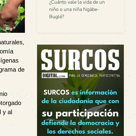
¿Cuánto vale la vida de un
niño o una niña Ngäbe-
Buglé?
aturales,
nomía
dígenas
rograma de
mio
otorgado
 y al