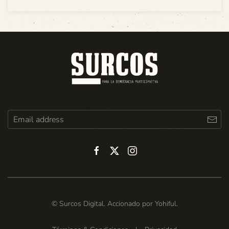
© Surcos Digital. Accionado por
Yohiful
.