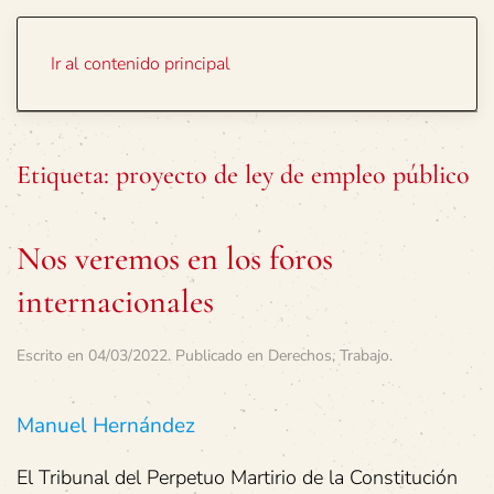
Portada
Temas
Ir al contenido principal
Etiqueta:
proyecto de ley de empleo público
Nos veremos en los foros
internacionales
Escrito en
04/03/2022
. Publicado en
Derechos
,
Trabajo
.
Manuel Hernández
El Tribunal del Perpetuo Martirio de la Constitución