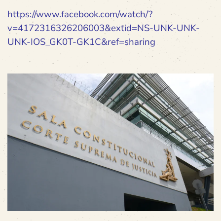
https://www.facebook.com/watch/?
v=4172316326206003&extid=NS-UNK-UNK-
UNK-IOS_GK0T-GK1C&ref=sharing