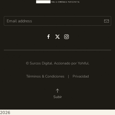
© Surcos Digital. Accionado por
Yohiful
.
Términos & Condiciones
|
Privacidad
Subir
2026