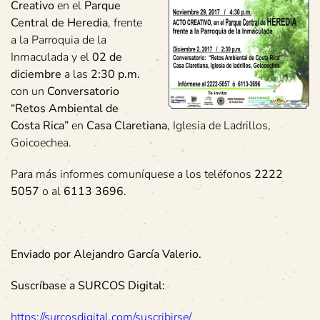
Creativo
en el
Parque
Central de Heredia
, frente
a la Parroquia de la
Inmaculada y el
02 de
diciembre
a las
2:30 p.m.
con un
Conversatorio
“Retos Ambiental de
Costa Rica”
en
Casa Claretiana
, Iglesia de Ladrillos,
Goicoechea.
Para más informes comuníquese a los teléfonos
2222
5057
o al
6113 3696
.
Enviado por Alejandro García Valerio.
Suscríbase a SURCOS Digital:
https://surcosdigital.com/suscribirse/