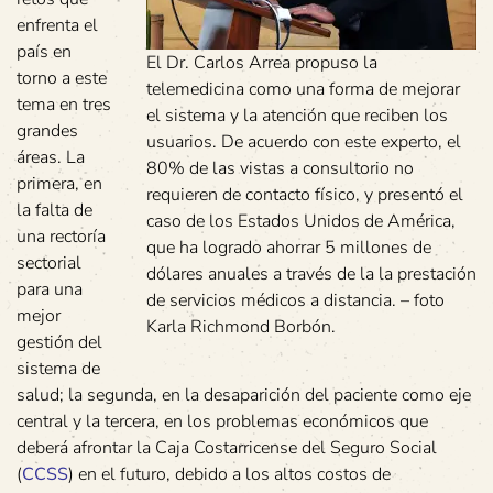
enfrenta el
país en
El Dr. Carlos Arrea propuso la
torno a este
telemedicina como una forma de mejorar
tema en tres
el sistema y la atención que reciben los
grandes
usuarios. De acuerdo con este experto, el
áreas. La
80% de las vistas a consultorio no
primera, en
requieren de contacto físico, y presentó el
la falta de
caso de los Estados Unidos de América,
una rectoría
que ha logrado ahorrar 5 millones de
sectorial
dólares anuales a través de la la prestación
para una
de servicios médicos a distancia. – foto
mejor
Karla Richmond Borbón.
gestión del
sistema de
salud; la segunda, en la desaparición del paciente como eje
central y la tercera, en los problemas económicos que
deberá afrontar la Caja Costarricense del Seguro Social
(
CCSS
) en el futuro, debido a los altos costos de