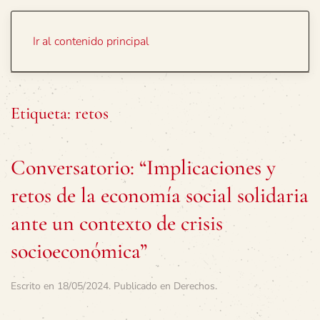
Portada
Temas
Ir al contenido principal
Etiqueta:
retos
Conversatorio: “Implicaciones y
retos de la economía social solidaria
ante un contexto de crisis
socioeconómica”
Escrito en
18/05/2024
. Publicado en
Derechos
.