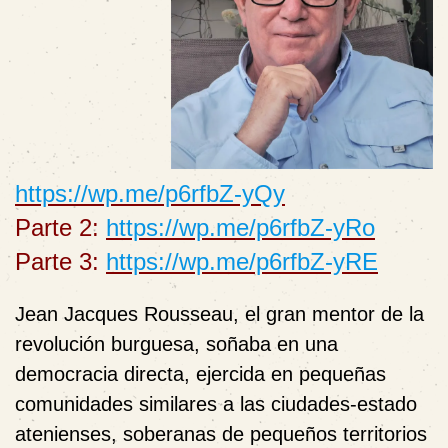
https://wp.me/p6rfbZ-yQy
Parte 2:
https://wp.me/p6rfbZ-yRo
Parte 3:
https://wp.me/p6rfbZ-yRE
Jean Jacques Rousseau, el gran mentor de la
revolución burguesa, soñaba en una
democracia directa, ejercida en pequeñas
comunidades similares a las ciudades-estado
atenienses, soberanas de pequeños territorios