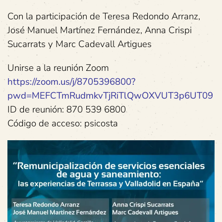
Con la participación de Teresa Redondo Arranz,
José Manuel Martínez Fernández, Anna Crispi
Sucarrats y Marc Cadevall Artigues
Unirse a la reunión Zoom
https://zoom.us/j/8705396800?
pwd=MEFCTmRudmkvTjRiTlQwOXVUT3p6UT09
ID de reunión: 870 539 6800
Código de acceso: psicosta