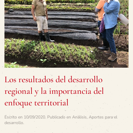
Los resultados del desarrollo
regional y la importancia del
enfoque territorial
Escrito en
10/09/2020
. Publicado en
Análisis
,
Aportes para el
desarrollo
.