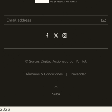
© Surcos Digital. Accionado por
Yohiful
.
Términos & Condiciones
|
Privacidad
Subir
2026