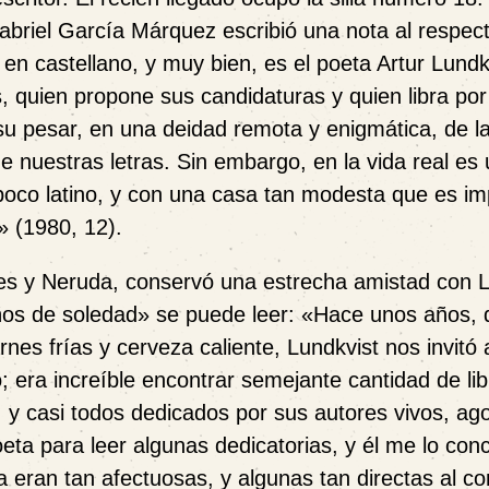
briel García Márquez escribió una nota al respec
n castellano, y muy bien, es el poeta Artur Lundk
, quien propone sus candidaturas y quien libra por 
 su pesar, en una deidad remota y enigmática, de la
e nuestras letras. Sin embargo, en la vida real es
 poco latino, y con una casa tan modesta que es im
»
(1980, 12).
es y Neruda, conservó una estrecha amistad con L
ños de soledad
»
se puede leer:
«
Hace unos años, 
rnes frías y cerveza caliente, Lundkvist nos invitó
 era increíble encontrar semejante cantidad de li
s, y casi todos dedicados por sus autores vivos, ag
eta para leer algunas dedicatorias, y él me lo con
 eran tan afectuosas, y algunas tan directas al co