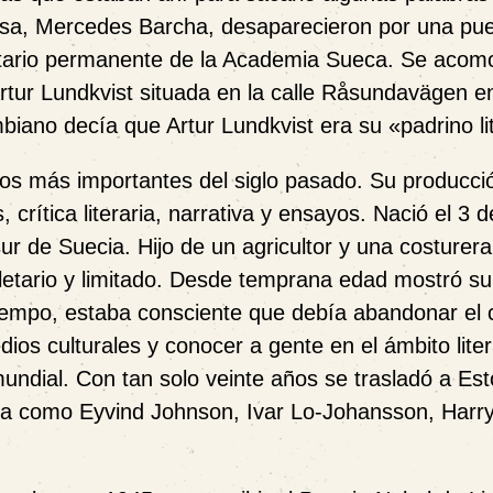
sa, Mercedes Barcha, desaparecieron por una pue
cretario permanente de la Academia Sueca. Se aco
rtur Lundkvist situada en la calle R
å
sundav
ä
gen en
mbiano decía que Artur Lundkvist era su
«
padrino li
ecos más importantes del siglo pasado. Su producc
 crítica literaria, narrativa y ensayos. Nació el 3 
ur de Suecia. Hijo de un agricultor y una costurera
oletario y limitado. Desde temprana edad mostró su
 tiempo, estaba consciente que debía abandonar el
ios culturales y conocer a gente en el ámbito liter
mundial. Con tan solo veinte años se trasladó a Es
alla como Eyvind Johnson, Ivar Lo-Johansson, Harr