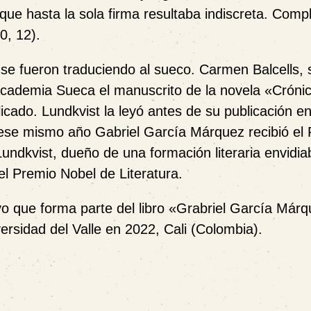
 que hasta la sola firma resultaba indiscreta. Comp
0, 12).
 se fueron traduciendo al sueco. Carmen Balcells, 
a Academia Sueca el manuscrito de la
novela
«
Cróni
licado. Lundkvist l
a
leyó antes de su publicación e
ese mismo año Gabriel García Márquez recib
ió
el 
ndkvist, dueño de una formación literaria envidiab
l Premio Nobel de Literatura.
yo que forma parte del libro «Grabriel García Márq
ersidad del Valle en 2022, Cali (Colombia).