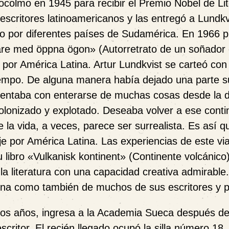
ocolmo en 1945 para recibir el Premio Nobel de Lit
 escritores latinoamericanos y las entregó a Lundkv
o por diferentes países de Sudamérica. En 1966 p
mare med öppna ögon
»
(Autorretrato de un soñador 
e por América Latina. Artur Lundkvist se carteó co
iempo. De alguna manera había dejado una parte 
tentaba con enterarse de muchas cosas desde la d
olonizado y explotado. Deseaba volver a ese conti
e la vida, a veces, parece ser surrealista. Es así q
 por América Latina. Las experiencias de este via
u libro
«
Vulkanisk kontinent
»
(Continente volcánico)
la literatura con una capacidad creativa admirable
tina como también de muchos de sus escritores y 
 dos años, ingresa a la Academia Sueca después de
critor. El recién llegado ocupó la silla número 18.