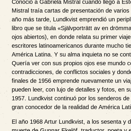
Conoció a Gabriela Mistral cuando llegó a Est
Mistral traía cartas de presentación de varios
año más tarde, Lundkvist emprendió un peripl
libro que se titula
«
Självporträtt av en dröm
ojos abiertos), en donde relata su primer viaj
escritores latinoamericanos durante mucho t
América Latina. Y su alma inquieta no se con
Quería ver con sus propios ojos ese mundo c
contradicciones, de conflictos sociales y dond
finales de 1956 emprende nuevamente un viaje
pueden leer, con lujo de detalles y fotos, en s
1957.
Lundkvist continuó por los
senderos
de 
gran conocedor de la realidad de América La
El año 1968 Artur Lundkvist, a los sesenta y
muerte de Gunnar Ekelöf, traductor, poeta y es