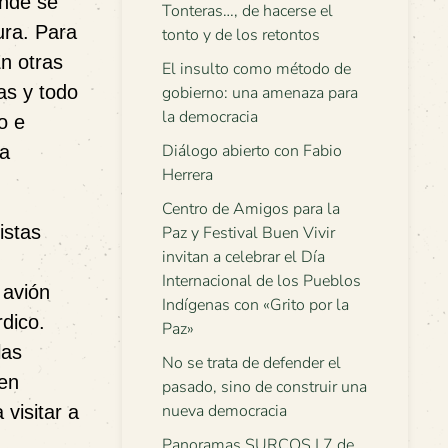
onde se
Tonteras…, de hacerse el
ura. Para
tonto y de los retontos
n otras
El insulto como método de
as y todo
gobierno: una amenaza para
la democracia
o e
Diálogo abierto con Fabio
ra
Herrera
Centro de Amigos para la
istas
Paz y Festival Buen Vivir
invitan a celebrar el Día
Internacional de los Pueblos
 avión
Indígenas con «Grito por la
dico.
Paz»
las
No se trata de defender el
 en
pasado, sino de construir una
nueva democracia
visitar a
Panoramas SURCOS | 7 de