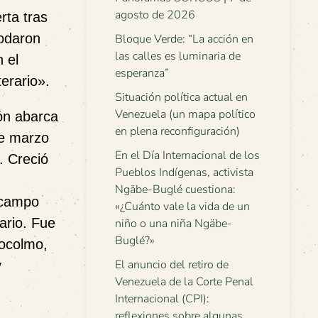
agosto de 2026
rta tras
modaron
Bloque Verde: “La acción en
las calles es luminaria de
 el
esperanza”
terario
».
Situación política actual en
Venezuela (un mapa político
ión abarca
en plena reconfiguración)
de marzo
En el Día Internacional de los
. Creció
Pueblos Indígenas, activista
Ngäbe-Buglé cuestiona:
 campo
«¿Cuánto vale la vida de un
ario. Fue
niño o una niña Ngäbe-
Buglé?»
tocolmo,
El anuncio del retiro de
y
Venezuela de la Corte Penal
Internacional (CPI):
reflexiones sobre algunas