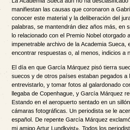
La Academia
S
ueca a
ú
n no
ha
desclasificado
manifiestan las causas que coronaron a Gabri
conocer este material y la deliberación del 
palabras, se mantendrán diez años más, en se
lo relacionado con el Premio Nobel otorgado
impenetrable archivo de la Academia Sueca,
encontrar respuestas o, al menos, indicios a 
El día en que García Márquez pisó tierra suec
suecos y de otros países estaban pegados a l
entrevistarlo, y tomar fotos al galardonado c
llegaba de Copenhague, y García Márquez rep
Estando en el aeropuerto sentado en un sillón
cámaras fotográficas. Un periodista se le ac
español. De repente
García Márquez exclam
mi amigo Artur Lundkvist
»
. Todos los periodi