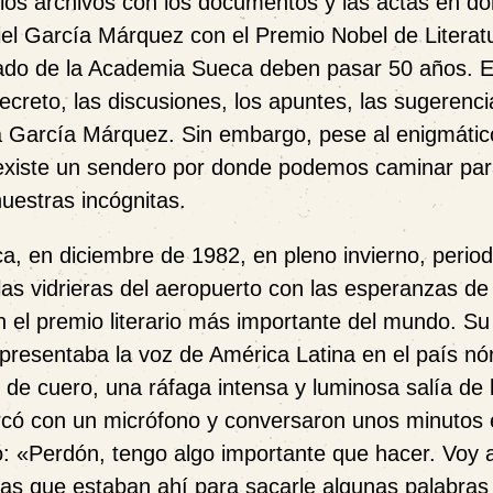
 los archivos con los documentos
y
las actas en d
el García Márquez con el Premio Nobel de Literat
jurado de la Academia Sueca deben pasar 50 años. E
creto, las discusiones, los apuntes, las sugerenci
 a García Márquez.
Sin embargo, pese al enigmátic
 existe un sendero por donde podemos caminar pa
nuestras incógnitas.
a, en diciembre de 1982, en pleno invierno, period
as vidrieras del aeropuerto con las esperanzas de
on el premio literario más importante del mundo. Su
resentaba la voz de América Latina en el país nór
 de cuero, una ráfaga intensa y luminosa salía de 
ercó con un micrófono y conversaron unos minutos
ó:
«
Perdón, tengo algo importante que hacer. Voy a 
stas que estaban ahí para sacarle algunas palabras