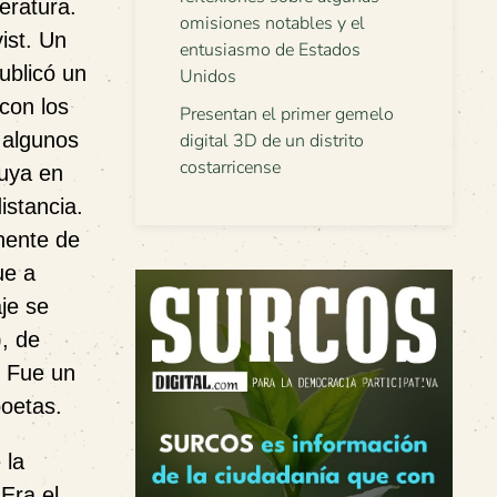
eratura.
omisiones notables y el
ist. Un
entusiasmo de Estados
ublicó un
Unidos
con los
Presentan el primer gemelo
n algunos
digital 3D de un distrito
costarricense
suya en
istancia.
nente de
ue a
je se
, de
. Fue un
poetas.
 la
 Era el