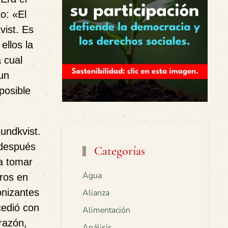
to:
«
El
vist.
Es
ellos la
 cual
 un
posible
undkvist.
después
Categorías
 a tomar
Agua
bros en
onizantes
Alianza
cedió con
Alimentación
razón,
Análisis