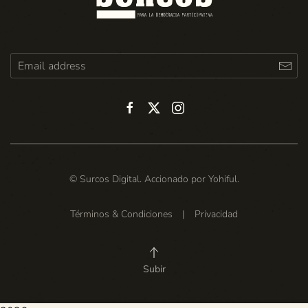
© Surcos Digital. Accionado por
Yohiful
.
Términos & Condiciones
|
Privacidad
Subir