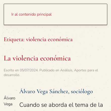
Portada
Temas
Ir al contenido principal
Etiqueta:
violencia económica
La violencia económica
Escrito en
05/07/2024
. Publicado en
Análisis
,
Aportes para el
desarrollo
.
Álvaro Vega Sánchez, sociólogo
Álvaro
Cuando se aborda el tema de la
Vega