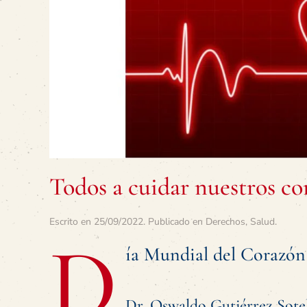
Todos a cuidar nuestros co
Escrito en
25/09/2022
. Publicado en
Derechos
,
Salud
.
D
ía Mundial del Corazón
Dr. Oswaldo Gutiérrez Sote