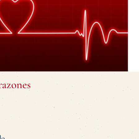
razones
lo