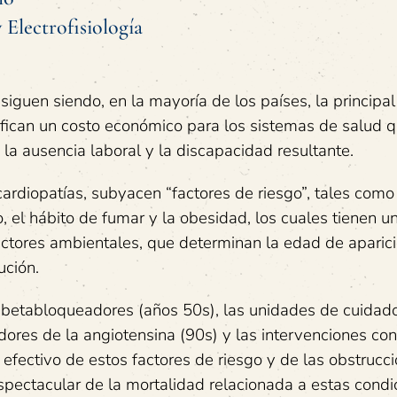
 Electrofisiología
iguen siendo, en la mayoría de los países, la principa
fican un costo económico para los sistemas de salud 
la ausencia laboral y la discapacidad resultante.
ardiopatías, subyacen “factores de riesgo”, tales como
o, el hábito de fumar y la obesidad, los cuales tienen u
actores ambientales, que determinan la edad de aparic
ución.
s betabloqueadores (años 50s), las unidades de cuidad
bidores de la angiotensina (90s) y las intervenciones con
o efectivo de estos factores de riesgo y de las obstrucc
pectacular de la mortalidad relacionada a estas condi