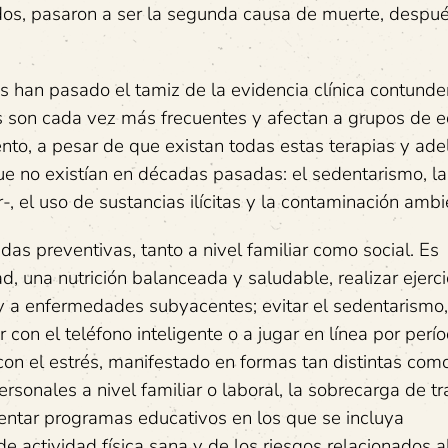
ados, pasaron a ser la segunda causa de muerte, despué
s han pasado el tamiz de la evidencia clínica contunden
 son cada vez más frecuentes y afectan a grupos de 
to, a pesar de que existan todas estas terapias y ade
ue no existían en décadas pasadas: el sedentarismo, l
r-, el uso de sustancias ilícitas y la contaminación ambi
as preventivas, tanto a nivel familiar como social. Es
 una nutrición balanceada y saludable, realizar ejerci
 y a enfermedades subyacentes; evitar el sedentarismo
con el teléfono inteligente o a jugar en línea por perí
 con el estrés, manifestado en formas tan distintas como
rsonales a nivel familiar o laboral, la sobrecarga de tr
ntar programas educativos en los que se incluya
de actividad física sana y de los riesgos relacionados a