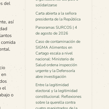
s del
solidarizarse
Carta abierta a la señora
presidenta de la República
te, así
Panoramas SURCOS | 4
edad
de agosto de 2026
lantos
Caso de contaminación de
a comida
SIGMA Alimentos en
ental.
Cartago escala a nivel
nacional: Ministerio de
Salud ordena inspección
cio
urgente y la Defensoría
, en
abre investigación
odos
Entre la legitimidad
 el
electoral y la legitimidad
abajo o
constitucional: Reflexiones
sobre la querella contra
l
cuatro magistrados de la