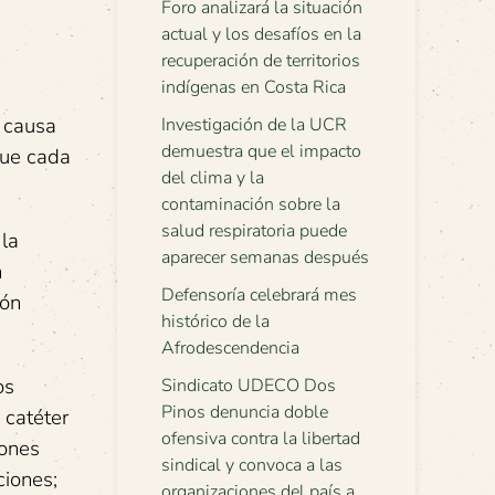
Foro analizará la situación
actual y los desafíos en la
recuperación de territorios
indígenas en Costa Rica
l causa
Investigación de la UCR
demuestra que el impacto
que cada
del clima y la
contaminación sobre la
salud respiratoria puede
 la
aparecer semanas después
n
Defensoría celebrará mes
ión
histórico de la
Afrodescendencia
os
Sindicato UDECO Dos
Pinos denuncia doble
 catéter
ofensiva contra la libertad
iones
sindical y convoca a las
ciones;
organizaciones del país a