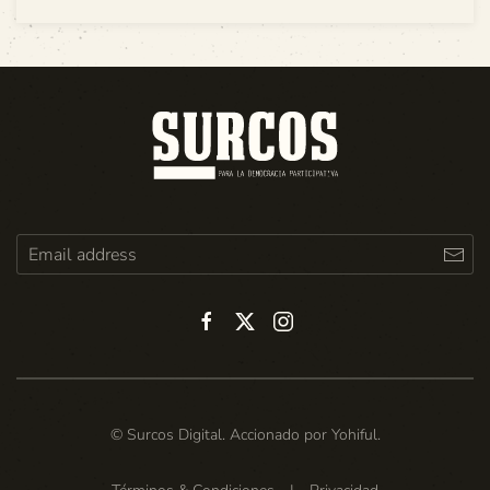
© Surcos Digital. Accionado por
Yohiful
.