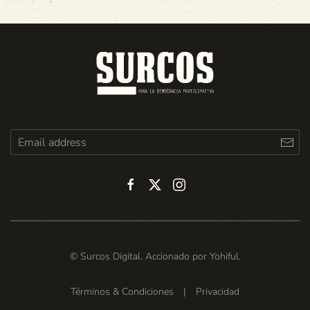
© Surcos Digital. Accionado por
Yohiful
.
Términos & Condiciones
|
Privacidad