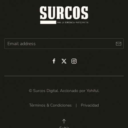
© Surcos Digital. Accionado por
Yohiful
.
Términos & Condiciones
|
Privacidad