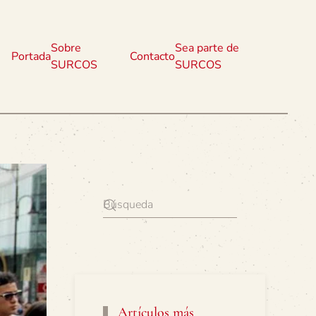
Sobre
Sea parte de
Portada
Contacto
SURCOS
SURCOS
Artículos más