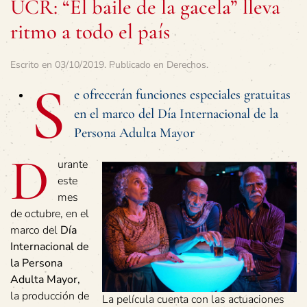
UCR: “El baile de la gacela” lleva
ritmo a todo el país
Escrito en
03/10/2019
. Publicado en
Derechos
.
S
e ofrecerán funciones especiales gratuitas
en el marco del Día Internacional de la
Persona Adulta Mayor
D
urante
este
mes
de octubre, en el
marco del
Día
Internacional de
la Persona
Adulta Mayor,
la producción de
La película cuenta con las actuaciones