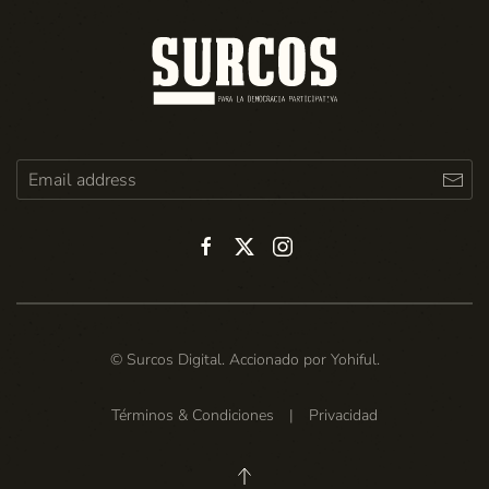
© Surcos Digital. Accionado por
Yohiful
.
Términos & Condiciones
|
Privacidad